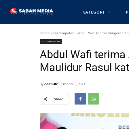
KATEGORI
P
Home
Isu tempatan
Abdul Wafi terima Anugerah Kha
Isu tempatan
Abdul Wafi terima
Maulidur Rasul kat
By
editor02
October 8, 2023
Share