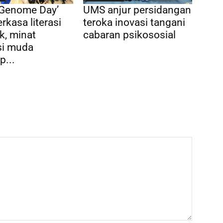
 Genome Day’
UMS anjur persidangan
rkasa literasi
teroka inovasi tangani
k, minat
cabaran psikososial
si muda
p...