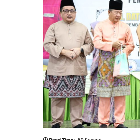
Read Time:
59 Second