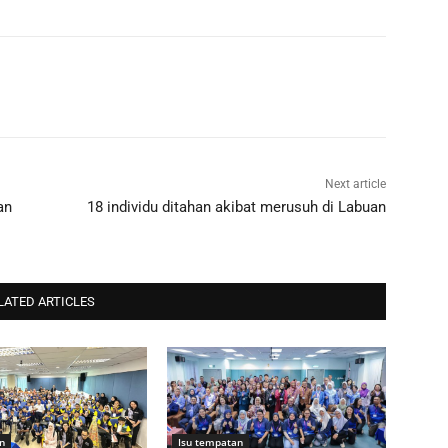
Next article
an
18 individu ditahan akibat merusuh di Labuan
LATED ARTICLES
n
Isu tempatan