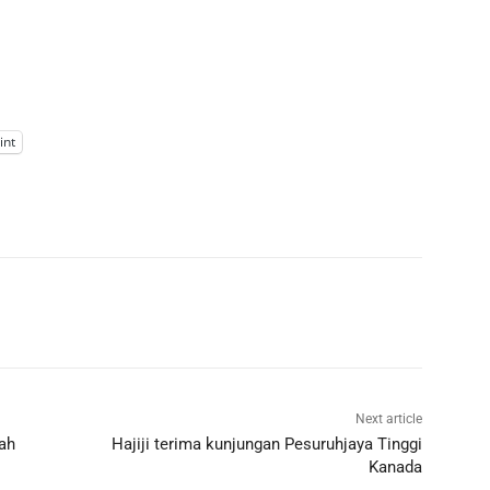
int
Next article
rah
Hajiji terima kunjungan Pesuruhjaya Tinggi
Kanada