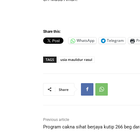
Share this:
WhatsApp
Telegram
Pr
TAGS
usia maulidur rasul
Share
Previous article
Program cakna sihat berjaya kutip 266 beg da