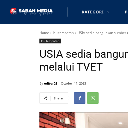
KATEGORI
P
Home
Isu tempatan
USIA sedia bangunkan sumber 
Isu tempatan
USIA sedia bangu
melalui TVET
By
editor02
October 11, 2023
Share