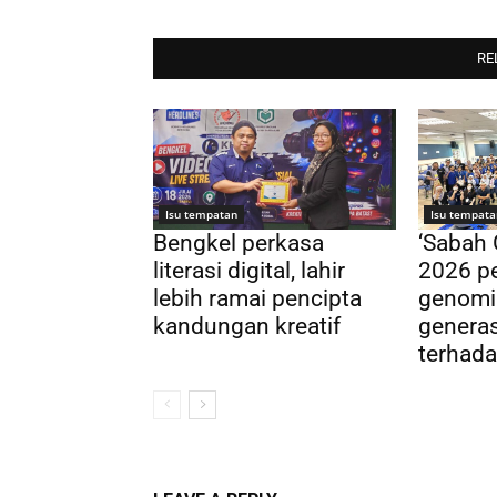
RE
Isu tempatan
Isu tempata
Bengkel perkasa
‘Sabah
literasi digital, lahir
2026 pe
lebih ramai pencipta
genomi
kandungan kreatif
genera
terhada