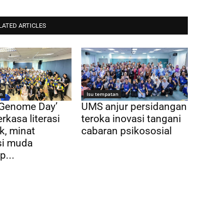
LATED ARTICLES
n
Isu tempatan
 Genome Day’
UMS anjur persidangan
rkasa literasi
teroka inovasi tangani
k, minat
cabaran psikososial
si muda
p...