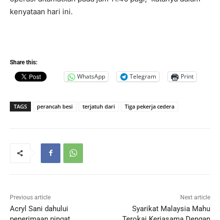
kenyataan hari ini.
Share this:
WhatsApp
Telegram
Print
TAGS
perancah besi
terjatuh dari
Tiga pekerja cedera
Previous article
Next article
Acryl Sani dahului
Syarikat Malaysia Mahu
penerimaan pingat
Terokai Kerjasama Dengan