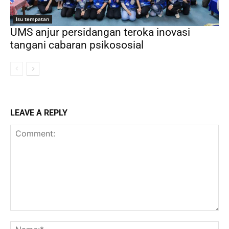
Isu tempatan
UMS anjur persidangan teroka inovasi
tangani cabaran psikososial
LEAVE A REPLY
Comment:
Na