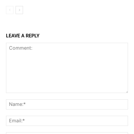
LEAVE A REPLY
Comment:
Na
Ema