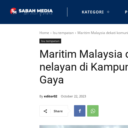
KATEGORI
P
Home
Isu tempatan
Maritim Malaysia dekati komun
Isu tempatan
Maritim Malaysia 
nelayan di Kampu
Gaya
By
editor02
October 22, 2023
Share