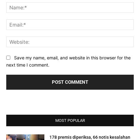
Na
Ema
Web
Save my name, email, and website in this browser for the
next time I comment.
MOST POPULAR
178 premis diperiksa, 66 notis kesalahan