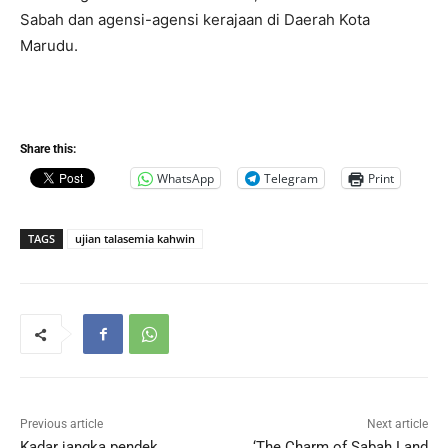
Sabah dan agensi-agensi kerajaan di Daerah Kota
Marudu.
Share this:
WhatsApp
Telegram
Print
TAGS
ujian talasemia kahwin
Previous article
Next article
Kadar jangka pendek
‘The Charm of Sabah Land