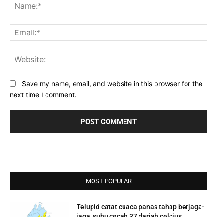
Na
Ema
Web
Save my name, email, and website in this browser for the
next time I comment.
MOST POPULAR
Telupid catat cuaca panas tahap berjaga-
jaga, suhu cecah 37 darjah celcius