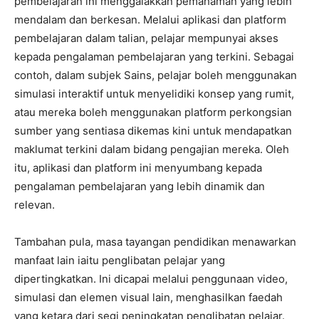
pembelajaran ini menggalakkan pemahaman yang lebih
mendalam dan berkesan. Melalui aplikasi dan platform
pembelajaran dalam talian, pelajar mempunyai akses
kepada pengalaman pembelajaran yang terkini. Sebagai
contoh, dalam subjek Sains, pelajar boleh menggunakan
simulasi interaktif untuk menyelidiki konsep yang rumit,
atau mereka boleh menggunakan platform perkongsian
sumber yang sentiasa dikemas kini untuk mendapatkan
maklumat terkini dalam bidang pengajian mereka. Oleh
itu, aplikasi dan platform ini menyumbang kepada
pengalaman pembelajaran yang lebih dinamik dan
relevan.
Tambahan pula, masa tayangan pendidikan menawarkan
manfaat lain iaitu penglibatan pelajar yang
dipertingkatkan. Ini dicapai melalui penggunaan video,
simulasi dan elemen visual lain, menghasilkan faedah
yang ketara dari segi peningkatan penglibatan pelajar.