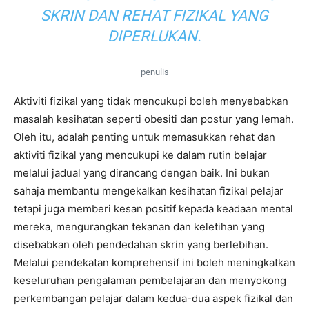
SKRIN DAN REHAT FIZIKAL YANG
DIPERLUKAN.
penulis
Aktiviti fizikal yang tidak mencukupi boleh menyebabkan
masalah kesihatan seperti obesiti dan postur yang lemah.
Oleh itu, adalah penting untuk memasukkan rehat dan
aktiviti fizikal yang mencukupi ke dalam rutin belajar
melalui jadual yang dirancang dengan baik. Ini bukan
sahaja membantu mengekalkan kesihatan fizikal pelajar
tetapi juga memberi kesan positif kepada keadaan mental
mereka, mengurangkan tekanan dan keletihan yang
disebabkan oleh pendedahan skrin yang berlebihan.
Melalui pendekatan komprehensif ini boleh meningkatkan
keseluruhan pengalaman pembelajaran dan menyokong
perkembangan pelajar dalam kedua-dua aspek fizikal dan