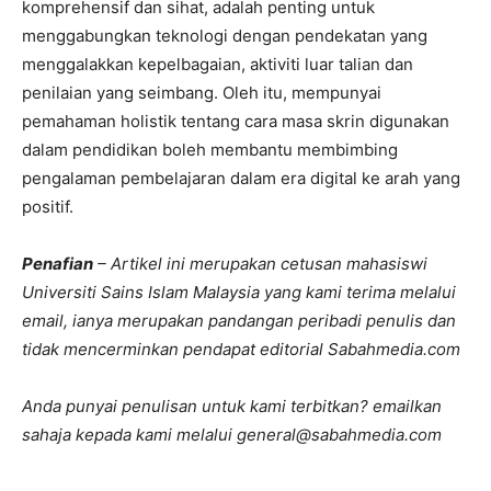
komprehensif dan sihat, adalah penting untuk
menggabungkan teknologi dengan pendekatan yang
menggalakkan kepelbagaian, aktiviti luar talian dan
penilaian yang seimbang. Oleh itu, mempunyai
pemahaman holistik tentang cara masa skrin digunakan
dalam pendidikan boleh membantu membimbing
pengalaman pembelajaran dalam era digital ke arah yang
positif.
Penafian
– Artikel ini merupakan cetusan mahasiswi
Universiti Sains Islam Malaysia yang kami terima melalui
email, ianya merupakan pandangan peribadi penulis dan
tidak mencerminkan pendapat editorial Sabahmedia.com
Anda punyai penulisan untuk kami terbitkan? emailkan
sahaja kepada kami melalui
general@sabahmedia.com