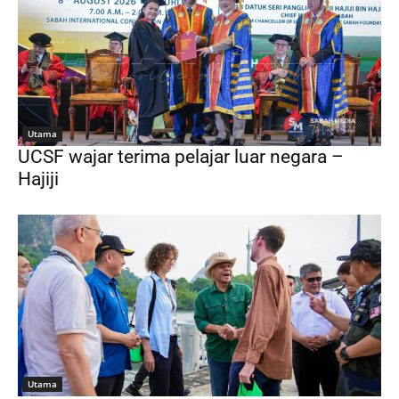
Utama
UCSF wajar terima pelajar luar negara –
Hajiji
Utama