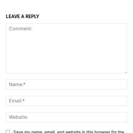
LEAVE A REPLY
Comment:
Na
Ema
Web
Save my name, email, and website in this browser for the