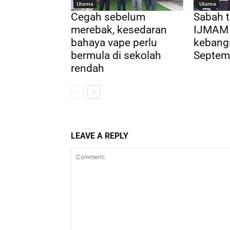
Utama
Utama
Cegah sebelum
Sabah 
merebak, kesedaran
IJMAM 
bahaya vape perlu
kebang
bermula di sekolah
Septemb
rendah
LEAVE A REPLY