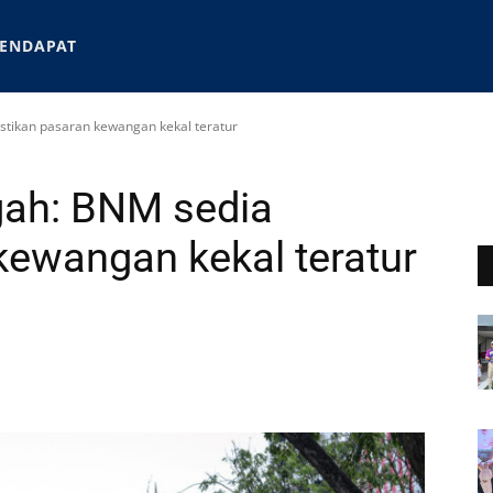
ENDAPAT
stikan pasaran kewangan kekal teratur
gah: BNM sedia
kewangan kekal teratur