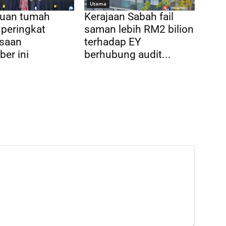
Utama
tuan tumah
Kerajaan Sabah fail
peringkat
saman lebih RM2 bilion
saan
terhadap EY
er ini
berhubung audit...