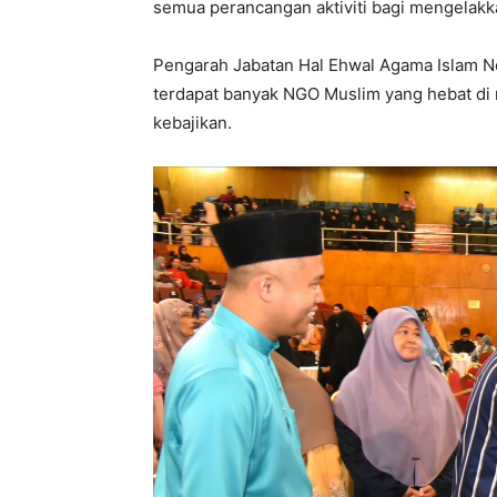
semua perancangan aktiviti bagi mengelakk
Pengarah Jabatan Hal Ehwal Agama Islam Ne
terdapat banyak NGO Muslim yang hebat di 
kebajikan.