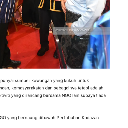
empunyai sumber kewangan yang kukuh untuk
an, kemasyarakatan dan sebagainya tetapi adalah
ktiviti yang dirancang bersama NGO lain supaya tiada
 NGO yang bernaung dibawah Pertubuhan Kadazan