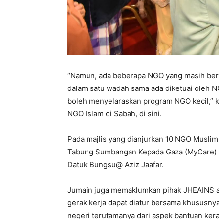
“Namun, ada beberapa NGO yang masih bers
dalam satu wadah sama ada diketuai oleh N
boleh menyelaraskan program NGO kecil,” kat
NGO Islam di Sabah, di sini.
Pada majlis yang dianjurkan 10 NGO Muslim 
Tabung Sumbangan Kepada Gaza (MyCare) y
Datuk Bungsu@ Aziz Jaafar.
Jumain juga memaklumkan pihak JHEAINS a
gerak kerja dapat diatur bersama khususnya
negeri terutamanya dari aspek bantuan kera