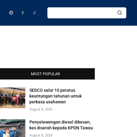
MOST POPULAR
SEDCO salur 10 peratus
keuntungan tahunan untuk
perkasa usahawan
August 8, 2026
Penyelewengan diesel dikesan,
kes diserah kepada KPDN Tawau
August 8, 2026