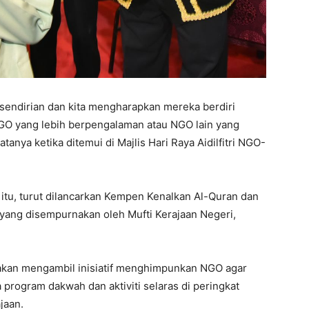
endirian dan kita mengharapkan mereka berdiri
GO yang lebih berpengalaman atau NGO lain yang
anya ketika ditemui di Majlis Hari Raya Aidilfitri NGO-
itu, turut dilancarkan Kempen Kenalkan Al-Quran dan
ang disempurnakan oleh Mufti Kerajaan Negeri,
kan mengambil inisiatif menghimpunkan NGO agar
 program dakwah dan aktiviti selaras di peringkat
jaan.