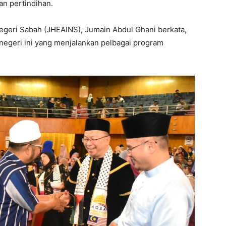
an pertindihan.
geri Sabah (JHEAINS), Jumain Abdul Ghani berkata,
negeri ini yang menjalankan pelbagai program