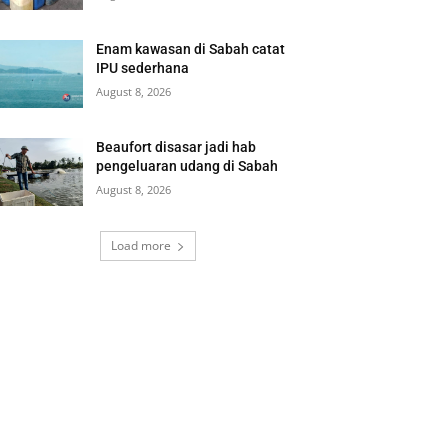
Enam kawasan di Sabah catat
IPU sederhana
August 8, 2026
Beaufort disasar jadi hab
pengeluaran udang di Sabah
August 8, 2026
Load more