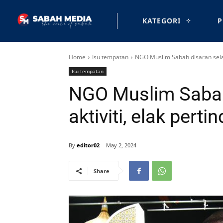
KATEGORI
P
Home
Isu tempatan
NGO Muslim Sabah disaran selara
Isu tempatan
NGO Muslim Sabah
aktiviti, elak perti
By
editor02
May 2, 2024
Share