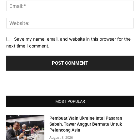
Ema
Web
Save my name, email, and website in this browser for the
next time I comment.
MOST POPULAR
Pembuat Wain Ukraine Intai Pasaran
Sabah, Tawar Anggur Bermutu Untuk
Pelancong Asia
August 8, 2026