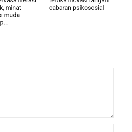
rkasa literasi
teroka inovasi tangani
k, minat
cabaran psikososial
si muda
p...
Name:*