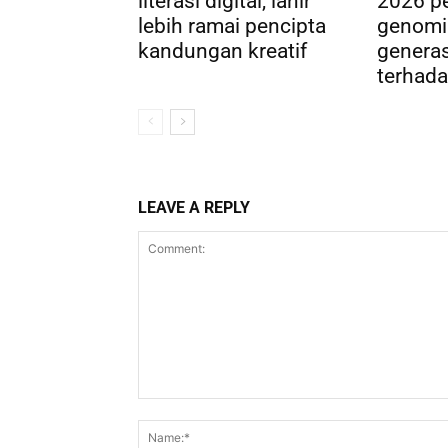
literasi digital, lahir
2026 pe
lebih ramai pencipta
genomi
kandungan kreatif
genera
terhada
LEAVE A REPLY
Comment: