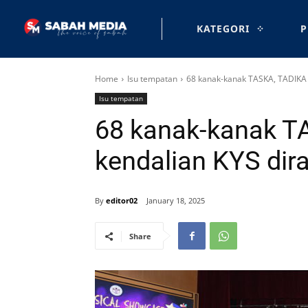
KATEGORI
P
Home
Isu tempatan
68 kanak-kanak TASKA, TADIKA 
Isu tempatan
68 kanak-kanak T
kendalian KYS dir
By
editor02
January 18, 2025
Share