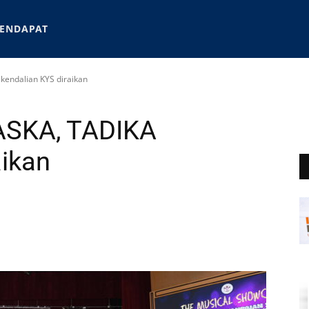
ENDAPAT
kendalian KYS diraikan
ASKA, TADIKA
aikan