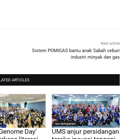
Next article
Sistem POMIGAS bantu anak Sabah ceburi
industri minyak dan gas
LATED ARTICLES
n
Isu tempatan
 Genome Day’
UMS anjur persidangan