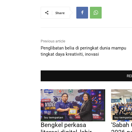
Share
Previous article
Penglibatan belia di peringkat dunia mampu
tingkat daya kreativiti, inovasi
RE
Isu tempatan
Isu tempata
Bengkel perkasa
‘Sabah