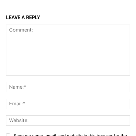
LEAVE A REPLY
Comment:
Na
Ema
Web
Save my name, email, and website in this browser for the