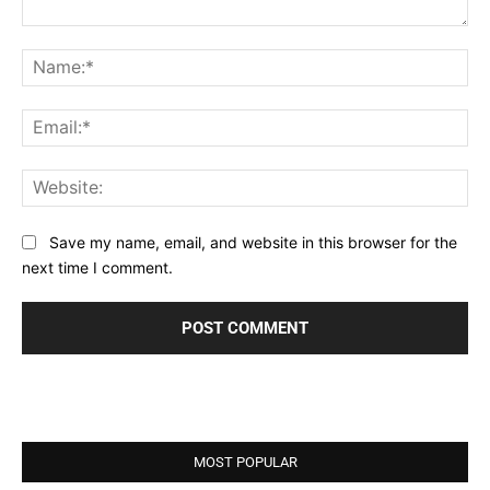
Comment:
Na
Ema
Web
Save my name, email, and website in this browser for the
next time I comment.
MOST POPULAR