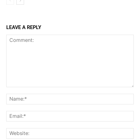
LEAVE A REPLY
Comment:
Na
Ema
Web