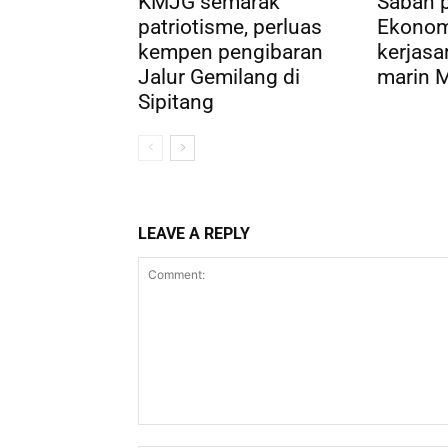
KMJG semarak
Sabah 
patriotisme, perluas
Ekonom
kempen pengibaran
kerjasa
Jalur Gemilang di
marin M
Sipitang
LEAVE A REPLY
Comment: