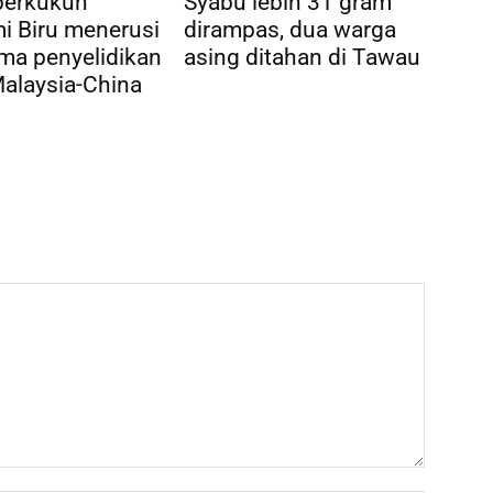
perkukuh
Syabu lebih 31 gram
i Biru menerusi
dirampas, dua warga
ma penyelidikan
asing ditahan di Tawau
alaysia-China