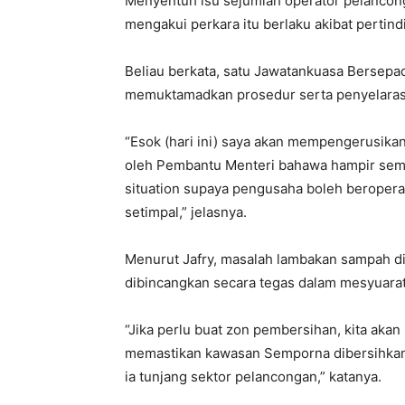
Menyentuh isu sejumlah operator pelancong
mengakui perkara itu berlaku akibat pertind
Beliau berkata, satu Jawatankuasa Bersepadu
memuktamadkan prosedur serta penyelarasan
“Esok (hari ini) saya akan mempengerusika
oleh Pembantu Menteri bahawa hampir semua
situation supaya pengusaha boleh beroper
setimpal,” jelasnya.
Menurut Jafry, masalah lambakan sampah d
dibincangkan secara tegas dalam mesyuarat
“Jika perlu buat zon pembersihan, kita aka
memastikan kawasan Semporna dibersihkan 
ia tunjang sektor pelancongan,” katanya.