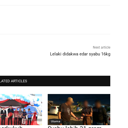
Next article
Lelaki didakwa edar syabu 16kg
LATED ARTICLES
Utama