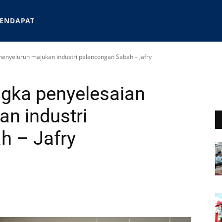
ENDAPAT
enyeluruh majukan industri pelancongan Sabah – Jafry
ngka penyelesaian
n industri
h – Jafry