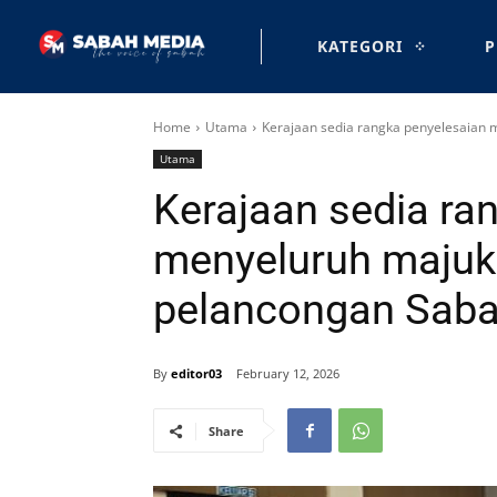
KATEGORI
P
Home
Utama
Kerajaan sedia rangka penyelesaian m
Utama
Kerajaan sedia ra
menyeluruh majuka
pelancongan Saba
By
editor03
February 12, 2026
Share