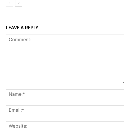
LEAVE A REPLY
Comment:
Na
Ema
Web