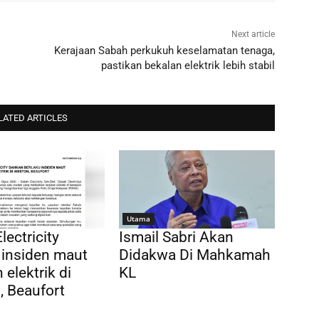
Next article
Kerajaan Sabah perkukuh keselamatan tenaga,
pastikan bekalan elektrik lebih stabil
LATED ARTICLES
Utama
lectricity
Ismail Sabri Akan
 insiden maut
Didakwa Di Mahkamah
 elektrik di
KL
 Beaufort