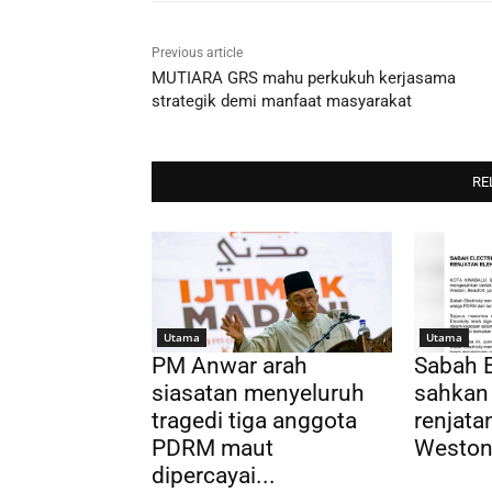
Previous article
MUTIARA GRS mahu perkukuh kerjasama
strategik demi manfaat masyarakat
RE
Utama
Utama
PM Anwar arah
Sabah E
siasatan menyeluruh
sahkan
tragedi tiga anggota
renjatan
PDRM maut
Weston,
dipercayai...