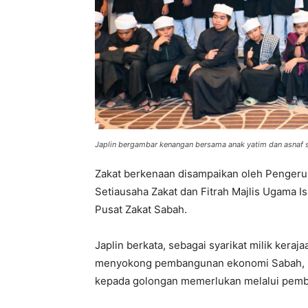
Japlin bergambar kenangan bersama anak yatim dan asnaf se
Zakat berkenaan disampaikan oleh Pengerus
Setiausaha Zakat dan Fitrah Majlis Ugama I
Pusat Zakat Sabah.
Japlin berkata, sebagai syarikat milik kera
menyokong pembangunan ekonomi Sabah, m
kepada golongan memerlukan melalui pemb