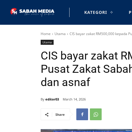
KATEGORI
P
Home
Utama
CIS bayar zakat RM500,000 kepada Pus
Utama
CIS bayar zakat 
Pusat Zakat Sabah
dan asnaf
By
editor03
March 14, 2026
Share