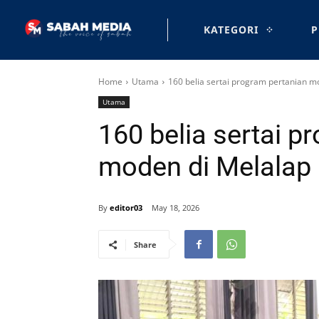
KATEGORI
P
Home
Utama
160 belia sertai program pertanian m
Utama
160 belia sertai p
moden di Melalap
By
editor03
May 18, 2026
Share