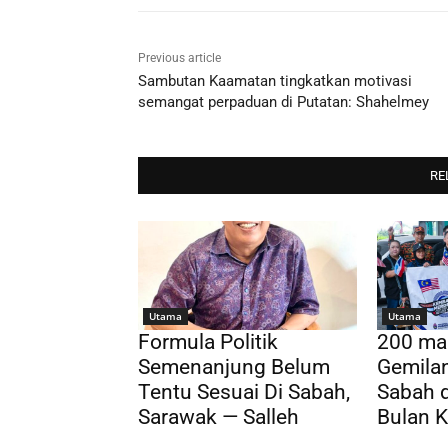
Previous article
Sambutan Kaamatan tingkatkan motivasi
semangat perpaduan di Putatan: Shahelmey
RE
Utama
Utama
Formula Politik
200 ma
Semenanjung Belum
Gemila
Tentu Sesuai Di Sabah,
Sabah 
Sarawak — Salleh
Bulan 