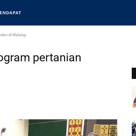
ENDAPAT
oden di Melalap
rogram pertanian