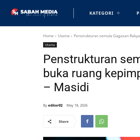
KATEGORI
P
Home
Utama
Penstrukturan semula Gagasan Rakyat
Utama
Penstrukturan se
buka ruang kepimp
– Masidi
By
editor02
May 18, 2026
Share