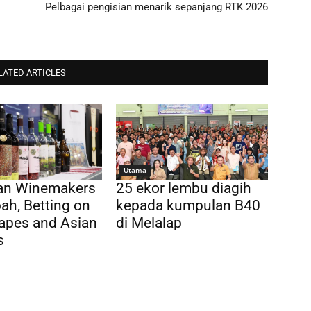
Pelbagai pengisian menarik sepanjang RTK 2026
LATED ARTICLES
Utama
ian Winemakers
25 ekor lembu diagih
ah, Betting on
kepada kumpulan B40
apes and Asian
di Melalap
s