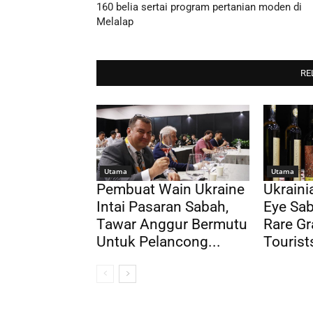
160 belia sertai program pertanian moden di
Melalap
RE
Utama
Utama
Pembuat Wain Ukraine
Ukrain
Intai Pasaran Sabah,
Eye Sab
Tawar Anggur Bermutu
Rare Gr
Untuk Pelancong...
Tourist