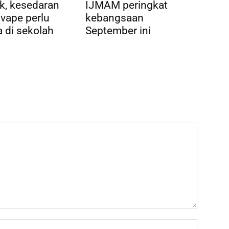
k, kesedaran
IJMAM peringkat
vape perlu
kebangsaan
 di sekolah
September ini
Name:*