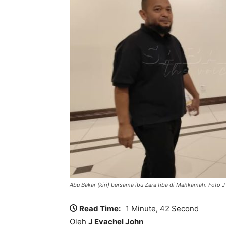
Abu Bakar (kiri) bersama ibu Zara tiba di Mahkamah. Foto 
Read Time:
1 Minute, 42 Second
Oleh
J Evachel John