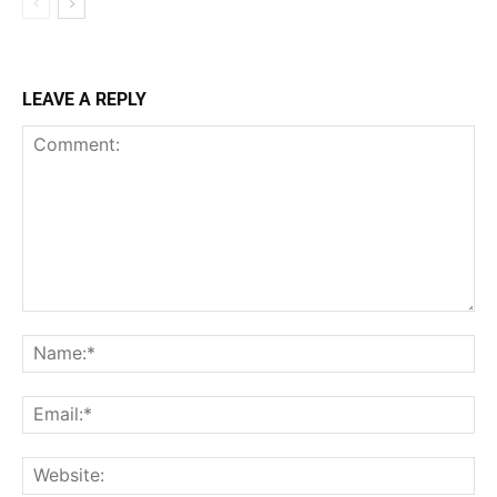
LEAVE A REPLY
Comment:
Na
Ema
Web