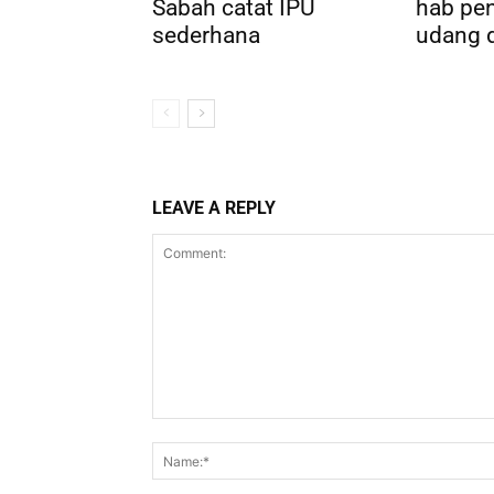
Sabah catat IPU
hab pe
sederhana
udang 
LEAVE A REPLY
Comment: