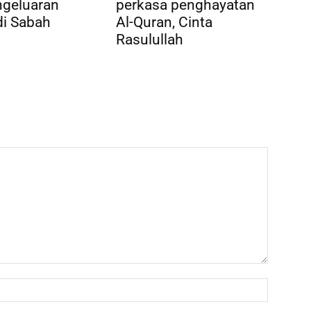
ngeluaran
perkasa penghayatan
di Sabah
Al-Quran, Cinta
Rasulullah
Name:*