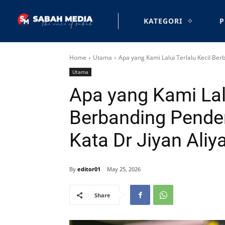
KATEGORI
P
Home
Utama
Apa yang Kami Lalui Terlalu Kecil Berb
Utama
Apa yang Kami Lalu
Berbanding Pender
Kata Dr Jiyan Aliy
By
editor01
May 25, 2026
Share