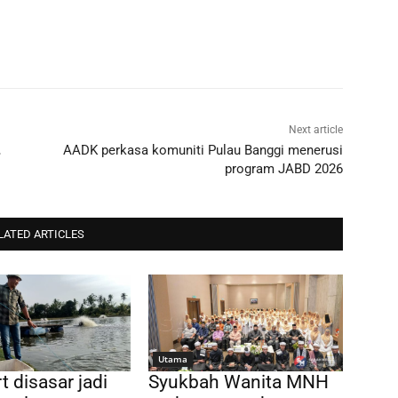
Next article
,
AADK perkasa komuniti Pulau Banggi menerusi
program JABD 2026
LATED ARTICLES
Utama
t disasar jadi
Syukbah Wanita MNH