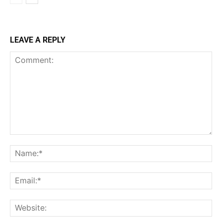
LEAVE A REPLY
Comment:
Na
Ema
Web