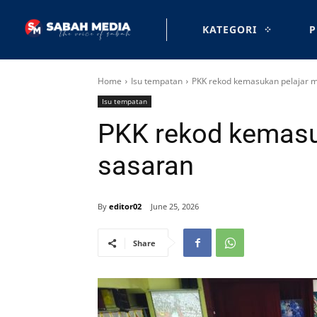
KATEGORI
P
Home
Isu tempatan
PKK rekod kemasukan pelajar m
Isu tempatan
PKK rekod kemasuk
sasaran
By
editor02
June 25, 2026
Share