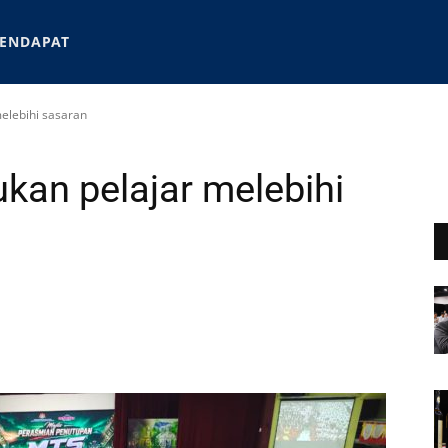
ENDAPAT
elebihi sasaran
an pelajar melebihi