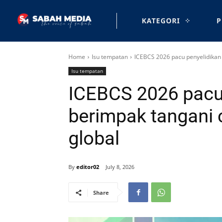
KATEGORI
P
Home
Isu tempatan
ICEBCS 2026 pacu penyelidikan
Isu tempatan
ICEBCS 2026 pacu
berimpak tangani
global
By
editor02
July 8, 2026
Share