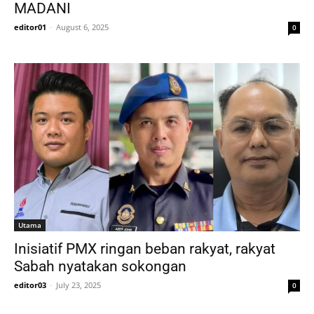
MADANI
editor01
-
August 6, 2025
0
Utama
Inisiatif PMX ringan beban rakyat, rakyat
Sabah nyatakan sokongan
editor03
-
July 23, 2025
0