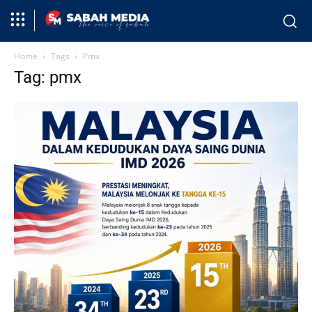
Home
Tags
Pmx
Tag: pmx