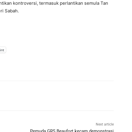
tikan kontroversi, termasuk perlantikan semula Tan
ri Sabah.
int
Next article
Pemuda GRS Beaufort kecam demonstrasi