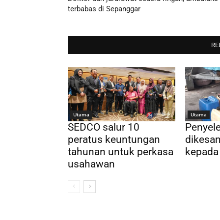
terbabas di Sepanggar
RE
Utama
Utama
SEDCO salur 10
Penyel
peratus keuntungan
dikesan
tahunan untuk perkasa
kepada
usahawan