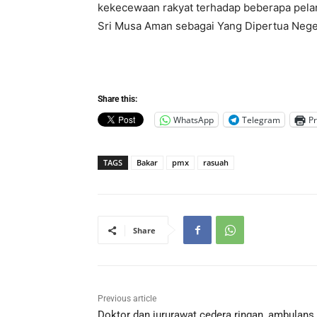
kekecewaan rakyat terhadap beberapa pelan
Sri Musa Aman sebagai Yang Dipertua Nege
Share this:
WhatsApp
Telegram
Pr
TAGS
Bakar
pmx
rasuah
Share
Previous article
Doktor dan jururawat cedera ringan, ambulans