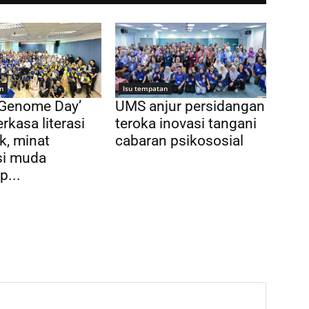
n
Isu tempatan
 Genome Day’
UMS anjur persidangan
rkasa literasi
teroka inovasi tangani
k, minat
cabaran psikososial
si muda
p...