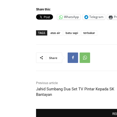
Share this:
WhatsApp
Telegram
Pr
TAGS
atas air
batu sapi
terbakar
Share
Previous article
Jahid Sumbang Dua Set TV Pintar Kepada SK
Bantayan
RE