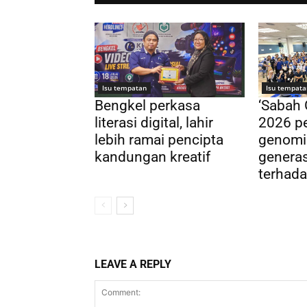
Isu tempatan
Isu tempata
Bengkel perkasa
‘Sabah
literasi digital, lahir
2026 pe
lebih ramai pencipta
genomi
kandungan kreatif
genera
terhada
LEAVE A REPLY