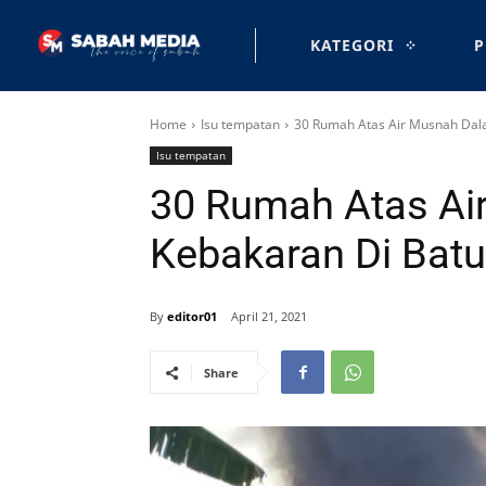
KATEGORI
P
Home
Isu tempatan
30 Rumah Atas Air Musnah Dala
Isu tempatan
30 Rumah Atas Ai
Kebakaran Di Batu
By
editor01
April 21, 2021
Share