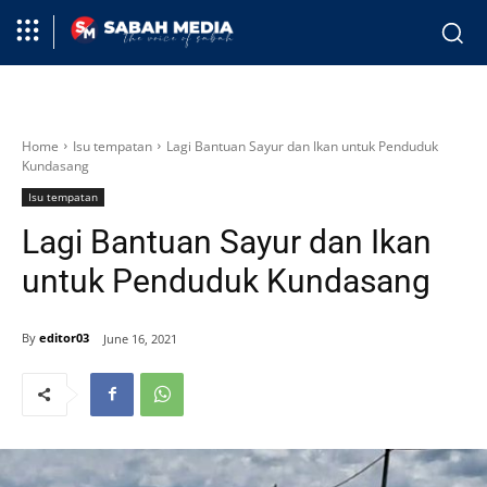
Home
Isu tempatan
Lagi Bantuan Sayur dan Ikan untuk Penduduk
Kundasang
Isu tempatan
Lagi Bantuan Sayur dan Ikan
untuk Penduduk Kundasang
By
editor03
June 16, 2021