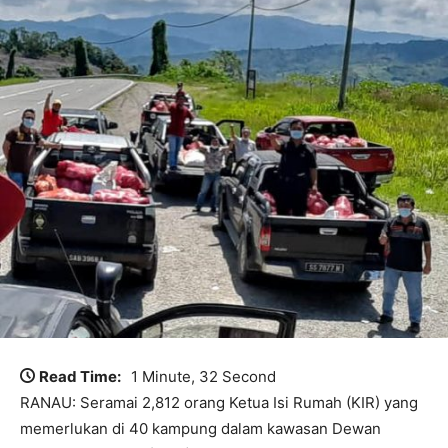
Read Time:
1 Minute, 32 Second
RANAU: Seramai 2,812 orang Ketua Isi Rumah (KIR) yang
memerlukan di 40 kampung dalam kawasan Dewan