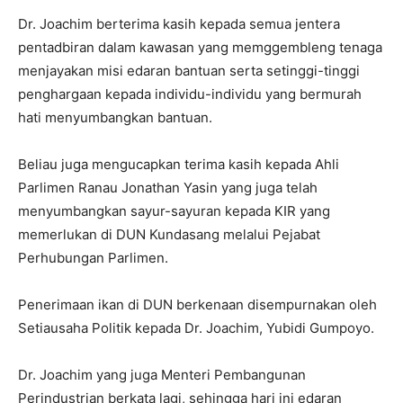
Dr. Joachim berterima kasih kepada semua jentera
pentadbiran dalam kawasan yang memggembleng tenaga
menjayakan misi edaran bantuan serta setinggi-tinggi
penghargaan kepada individu-individu yang bermurah
hati menyumbangkan bantuan.
Beliau juga mengucapkan terima kasih kepada Ahli
Parlimen Ranau Jonathan Yasin yang juga telah
menyumbangkan sayur-sayuran kepada KIR yang
memerlukan di DUN Kundasang melalui Pejabat
Perhubungan Parlimen.
Penerimaan ikan di DUN berkenaan disempurnakan oleh
Setiausaha Politik kepada Dr. Joachim, Yubidi Gumpoyo.
Dr. Joachim yang juga Menteri Pembangunan
Perindustrian berkata lagi, sehingga hari ini edaran