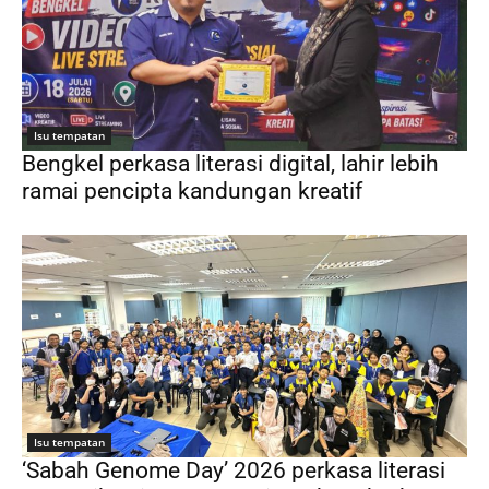
Isu tempatan
Bengkel perkasa literasi digital, lahir lebih
ramai pencipta kandungan kreatif
Isu tempatan
‘Sabah Genome Day’ 2026 perkasa literasi