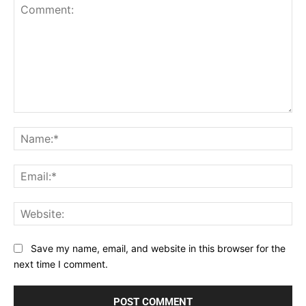
Comment:
Na
Ema
Web
Save my name, email, and website in this browser for the
next time I comment.