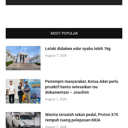
MOST POPULAR
Lelaki didakwa edar syabu lebih 1kg
August 7, 2026
Pemimpin masyarakat, Ketua Adat perlu
proaktif bantu selesaikan isu
dokumentasi – Joachim
August 7, 2026
Wanita tersalah tekan pedal, Proton X70
rempuh ruang pelepasan KKIA
August 7, 2026