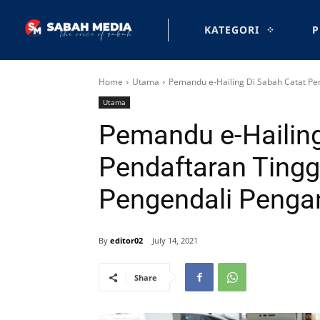
KATEGORI
P
Home
Utama
Pemandu e-Hailing Di Sabah Catat Pen
Utama
Pemandu e-Hailing
Pendaftaran Tingg
Pengendali Peng
By
editor02
July 14, 2021
Share