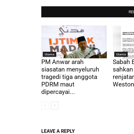
RE
Utama
Utama
PM Anwar arah
Sabah E
siasatan menyeluruh
sahkan
tragedi tiga anggota
renjatan
PDRM maut
Weston,
dipercayai...
LEAVE A REPLY