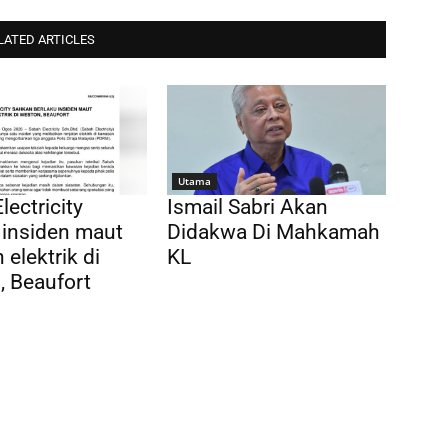
LATED ARTICLES
Utama
lectricity
Ismail Sabri Akan
 insiden maut
Didakwa Di Mahkamah
 elektrik di
KL
 Beaufort