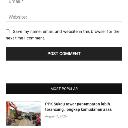
Web
Save my name, email, and website in this browser for the
next time I comment.
MOST POPULAR
PPK Sukau tawar penempatan lebih
terancang, lengkap kemudahan asas
August 7, 2026