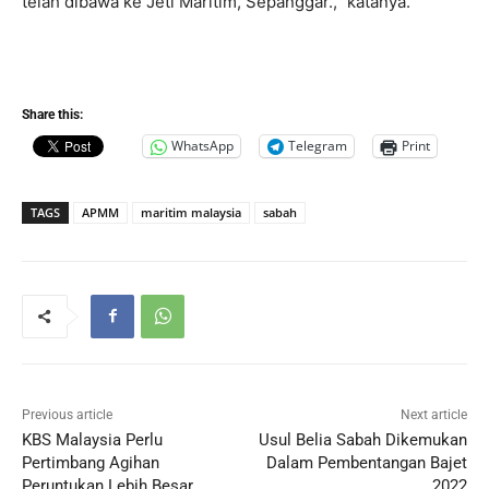
telah dibawa ke Jeti Maritim, Sepanggar.,” katanya.
Share this:
WhatsApp
Telegram
Print
TAGS
APMM
maritim malaysia
sabah
Previous article
Next article
KBS Malaysia Perlu
Usul Belia Sabah Dikemukan
Pertimbang Agihan
Dalam Pembentangan Bajet
Peruntukan Lebih Besar
2022