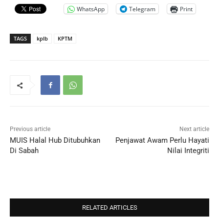
WhatsApp
Telegram
Print
TAGS
kplb
KPTM
Previous article
Next article
MUIS Halal Hub Ditubuhkan
Penjawat Awam Perlu Hayati
Di Sabah
Nilai Integriti
RELATED ARTICLES