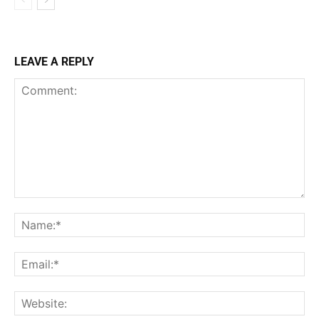
LEAVE A REPLY
Comment:
Na
Ema
Web