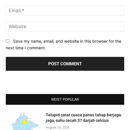
Ema
Web
Save my name, email, and website in this browser for the
next time I comment.
MOST POPULAR
Telupid catat cuaca panas tahap berjaga-
jaga, suhu cecah 37 darjah celcius
August 10, 2026