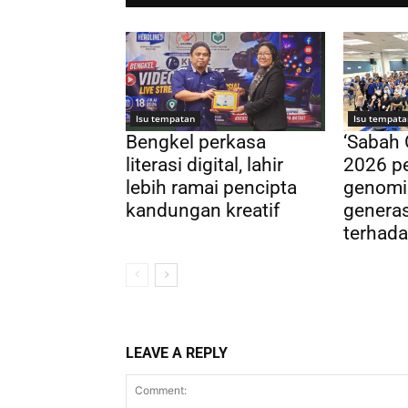
Isu tempatan
Isu tempata
Bengkel perkasa
‘Sabah
literasi digital, lahir
2026 pe
lebih ramai pencipta
genomi
kandungan kreatif
genera
terhada
LEAVE A REPLY