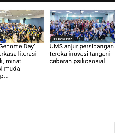
n
Isu tempatan
 Genome Day’
UMS anjur persidangan
rkasa literasi
teroka inovasi tangani
k, minat
cabaran psikososial
si muda
p...