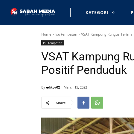
KATEGORI
P
Home
Isu tempatan
VSAT Kampung Rungus Terima R
Isu tempatan
VSAT Kampung Ru
Positif Penduduk
By
editor02
March 15, 2022
Share