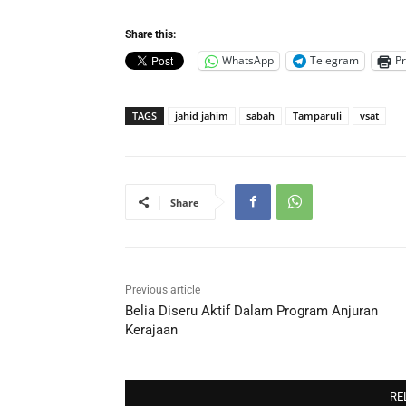
Share this:
WhatsApp
Telegram
Pr
TAGS
jahid jahim
sabah
Tamparuli
vsat
Share
Previous article
Belia Diseru Aktif Dalam Program Anjuran
Kerajaan
RE