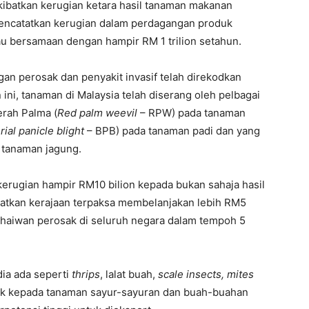
ibatkan kerugian ketara hasil tanaman makanan
mencatatkan kerugian dalam perdagangan produk
au bersamaan dengan hampir RM 1 trilion setahun.
gan perosak dan penyakit invasif telah direkodkan
ini, tanaman di Malaysia telah diserang oleh pelbagai
erah Palma (
Red palm weevil
– RPW) pada tanaman
rial panicle blight
– BPB) pada tanaman padi dan yang
 tanaman jagung.
kerugian hampir RM10 bilion kepada bukan sahaja hasil
atkan kerajaan terpaksa membelanjakan lebih RM5
n haiwan perosak di seluruh negara dalam tempoh 5
ia ada seperti
thrips
, lalat buah,
scale insects, mites
k kepada tanaman sayur-sayuran dan buah-buahan