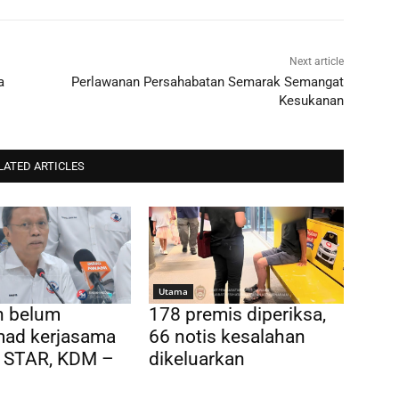
Next article
a
Perlawanan Persahabatan Semarak Semangat
Kesukanan
LATED ARTICLES
Utama
n belum
178 premis diperiksa,
ad kerjasama
66 notis kesalahan
 STAR, KDM –
dikeluarkan