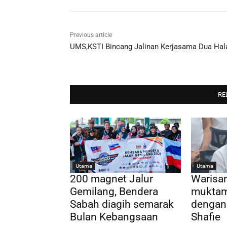
Previous article
UMS,KSTI Bincang Jalinan Kerjasama Dua Hal
RE
Utama
Utama
200 magnet Jalur
Warisa
Gemilang, Bendera
muktam
Sabah diagih semarak
dengan
Bulan Kebangsaan
Shafie