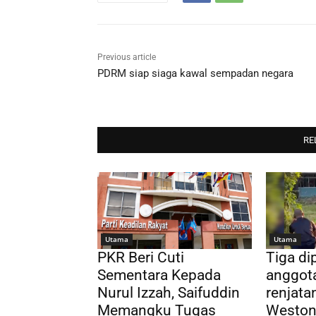
Previous article
PDRM siap siaga kawal sempadan negara
RE
Utama
Utama
PKR Beri Cuti
Tiga di
Sementara Kepada
anggota
Nurul Izzah, Saifuddin
renjatan
Memangku Tugas
Westo