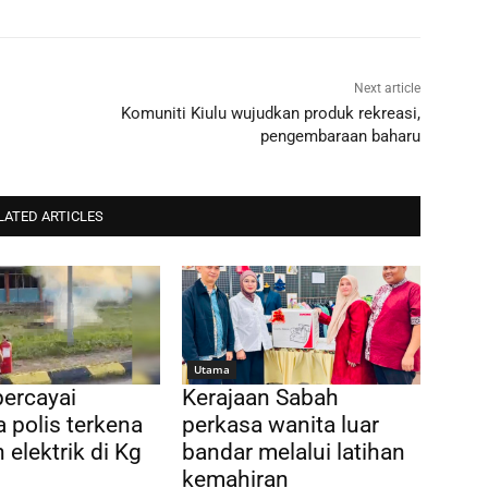
Next article
Komuniti Kiulu wujudkan produk rekreasi,
pengembaraan baharu
LATED ARTICLES
Utama
percayai
Kerajaan Sabah
 polis terkena
perkasa wanita luar
 elektrik di Kg
bandar melalui latihan
n
kemahiran