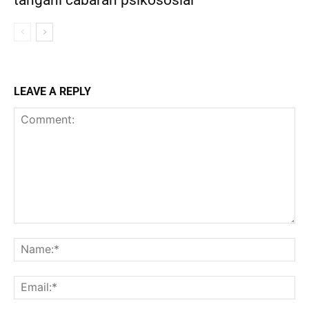
LEAVE A REPLY
Comment:
Na
Ema