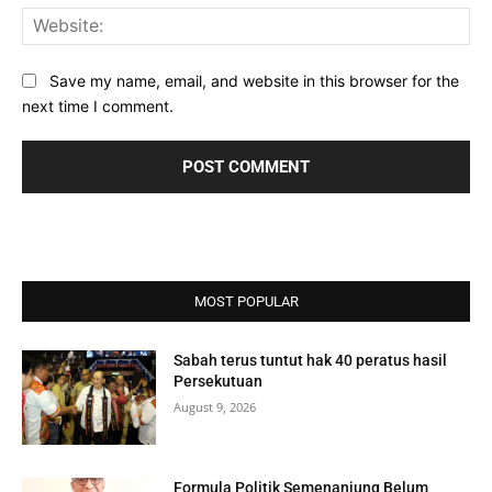
Web
Save my name, email, and website in this browser for the
next time I comment.
MOST POPULAR
Sabah terus tuntut hak 40 peratus hasil
Persekutuan
August 9, 2026
Formula Politik Semenanjung Belum