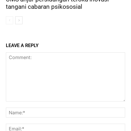
tangani cabaran psikososial
LEAVE A REPLY
Comment:
Na
Ema