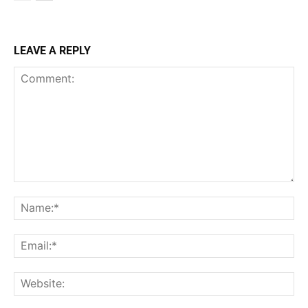
LEAVE A REPLY
Comment:
Na
Ema
Web