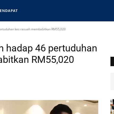
ENDAPAT
ertuduhan kes rasuah membabitkan RM55,020
h hadap 46 pertuduhan
abitkan RM55,020