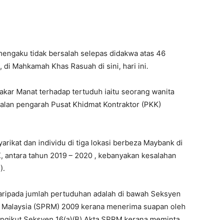
ngaku tidak bersalah selepas didakwa atas 46
i Mahkamah Khas Rasuah di sini, hari ini.
ar Manat terhadap tertuduh iaitu seorang wanita
alan pengarah Pusat Khidmat Kontraktor (PKK)
rikat dan individu di tiga lokasi berbeza Maybank di
K, antara tahun 2019 – 2020 , kebanyakan kesalahan
).
aripada jumlah pertuduhan adalah di bawah Seksyen
 Malaysia (SPRM) 2009 kerana menerima suapan oleh
ngikut Seksyen 16(a)(B) Akta SPRM kerana meminta