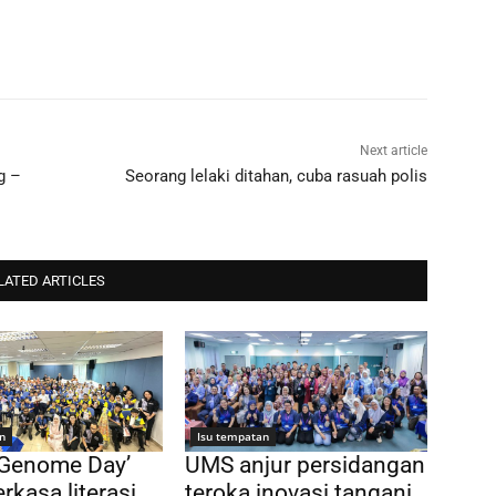
Next article
g –
Seorang lelaki ditahan, cuba rasuah polis
LATED ARTICLES
n
Isu tempatan
 Genome Day’
UMS anjur persidangan
rkasa literasi
teroka inovasi tangani