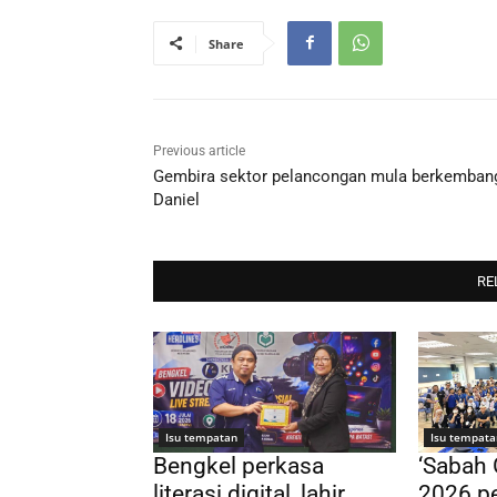
Share
Previous article
Gembira sektor pelancongan mula berkemban
Daniel
RE
Isu tempatan
Isu tempata
Bengkel perkasa
‘Sabah
literasi digital, lahir
2026 pe