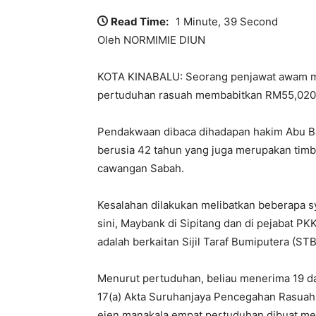
Read Time:
1 Minute, 39 Second
Oleh NORMIMIE DIUN
KOTA KINABALU: Seorang penjawat awam me
pertuduhan rasuah membabitkan RM55,020, d
Pendakwaan dibaca dihadapan hakim Abu Bak
berusia 42 tahun yang juga merupakan timb
cawangan Sabah.
Kesalahan dilakukan melibatkan beberapa sya
sini, Maybank di Sipitang dan di pejabat PK
adalah berkaitan Sijil Taraf Bumiputera (STB
Menurut pertuduhan, beliau menerima 19 d
17(a) Akta Suruhanjaya Pencegahan Rasuah
ejen manakala empat pertuduhan dibuat me