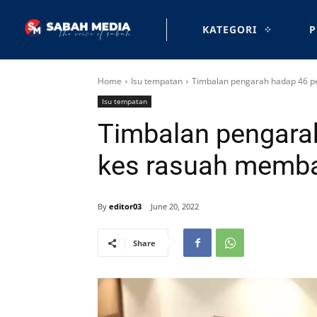
KATEGORI
P
Home
Isu tempatan
Timbalan pengarah hadap 46 p
Isu tempatan
Timbalan pengara
kes rasuah memb
By
editor03
June 20, 2022
Share