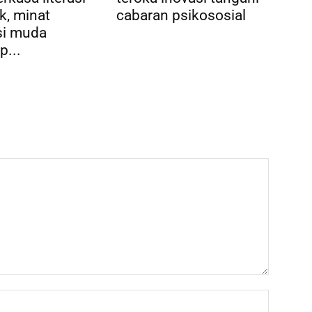
k, minat
cabaran psikososial
si muda
p...
Name:*