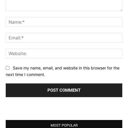
Comment:
Na
Ema
Web
Save my name, email, and website in this browser for the
next time I comment.
MOST POPULAR