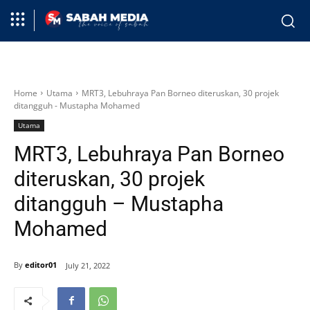
Home
Utama
MRT3, Lebuhraya Pan Borneo diteruskan, 30 projek
ditangguh - Mustapha Mohamed
Utama
MRT3, Lebuhraya Pan Borneo
diteruskan, 30 projek
ditangguh – Mustapha
Mohamed
By
editor01
July 21, 2022