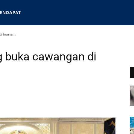
ENDAPAT
di Inanam
g buka cawangan di