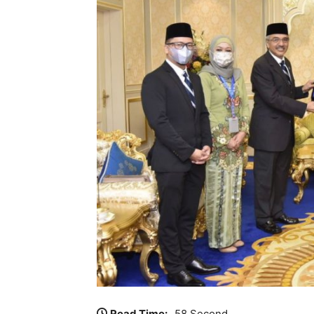
Read Time:
58 Second