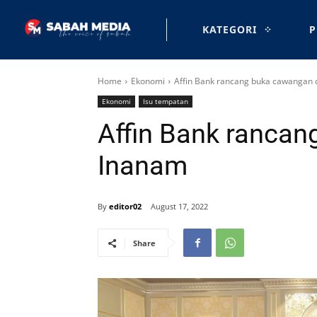
KATEGORI
P
Home
Ekonomi
Affin Bank rancang buka cawangan 
Ekonomi
Isu tempatan
Affin Bank rancan
Inanam
By
editor02
August 17, 2022
Share