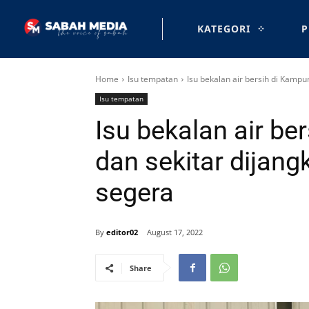
KATEGORI
P
Home
Isu tempatan
Isu bekalan air bersih di Kampu
Isu tempatan
Isu bekalan air b
dan sekitar dijang
segera
By
editor02
August 17, 2022
Share