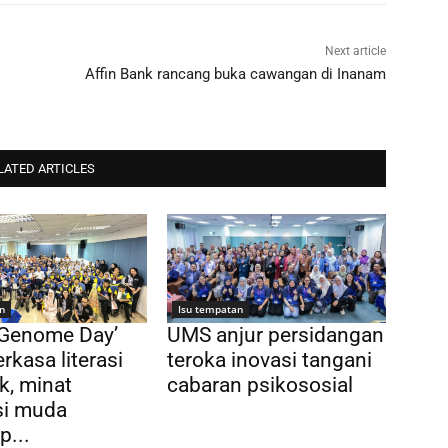
Next article
Affin Bank rancang buka cawangan di Inanam
LATED ARTICLES
n
Isu tempatan
 Genome Day’
UMS anjur persidangan
rkasa literasi
teroka inovasi tangani
k, minat
cabaran psikososial
si muda
p...