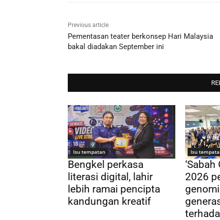
Previous article
Pementasan teater berkonsep Hari Malaysia
bakal diadakan September ini
RE
Isu tempatan
Isu tempata
Bengkel perkasa
‘Sabah
literasi digital, lahir
2026 pe
lebih ramai pencipta
genomi
kandungan kreatif
genera
terhada