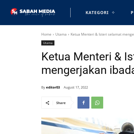
KATEGORI
P
Home
Utama
Ketua Menteri & Isteri selamat meng
Utama
Ketua Menteri & Is
mengerjakan ibad
By
editor03
August 17, 2022
Share