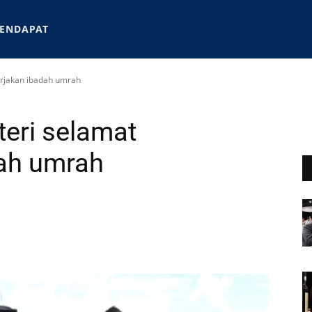
ENDAPAT
erjakan ibadah umrah
teri selamat
ah umrah