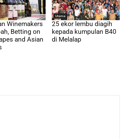
Utama
ian Winemakers
25 ekor lembu diagih
ah, Betting on
kepada kumpulan B40
apes and Asian
di Melalap
s