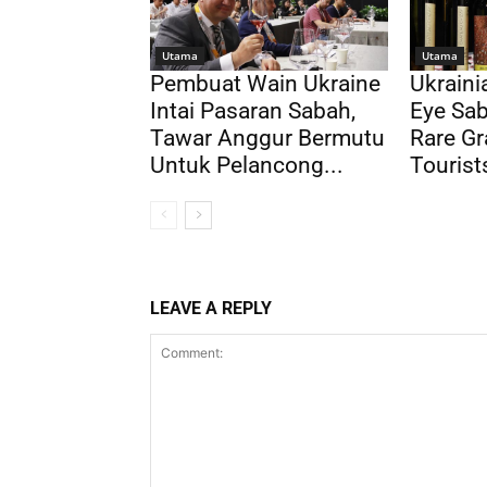
Utama
Utama
Pembuat Wain Ukraine
Ukrain
Intai Pasaran Sabah,
Eye Sab
Tawar Anggur Bermutu
Rare Gr
Untuk Pelancong...
Tourist
LEAVE A REPLY