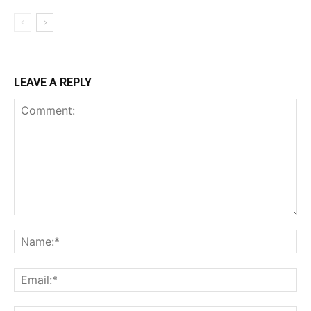
LEAVE A REPLY
Comment:
Na
Ema