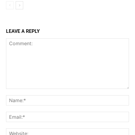
LEAVE A REPLY
Comment:
Na
Ema
Web